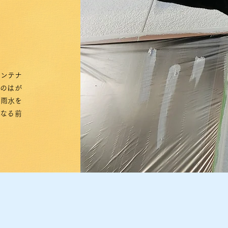
で
メンテナ
のはが
、雨水を
なる前