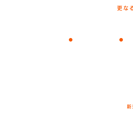
更な
安心価格
新