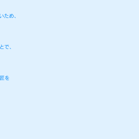
きいため、
ことで、
匠を