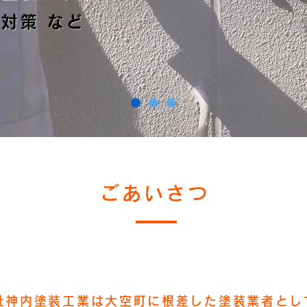
対策 など
ごあいさつ
社神内塗装工業は大空町に根差した塗装業者とし